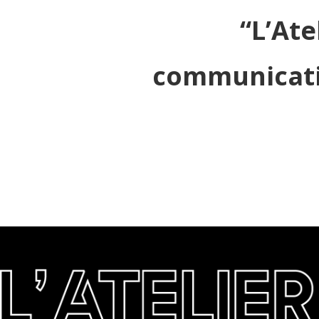
“L’Ate
communicatio