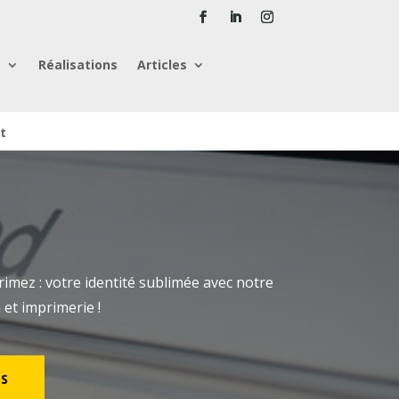
e
Réalisations
Articles
t
mez : votre identité sublimée avec notre
et imprimerie !
S