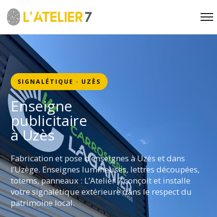
SIGNALÉTIQUE · UZÈS
Enseigne
publicitaire
à Uzès
Fabrication et pose d’enseignes à Uzès et dans
l’Uzège. Enseignes lumineuses, lettres découpées,
totems, panneaux : L’Atelier 7 conçoit et installe
votre signalétique extérieure dans le respect du
patrimoine local.